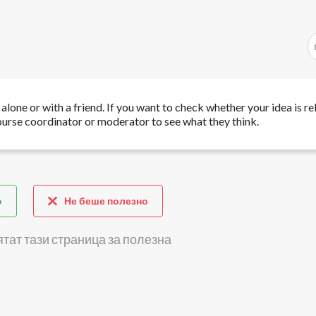
alone or with a friend. If you want to check whether your idea is re
course coordinator or moderator to see what they think.
о
Не беше полезно
ятат тази страница за полезна