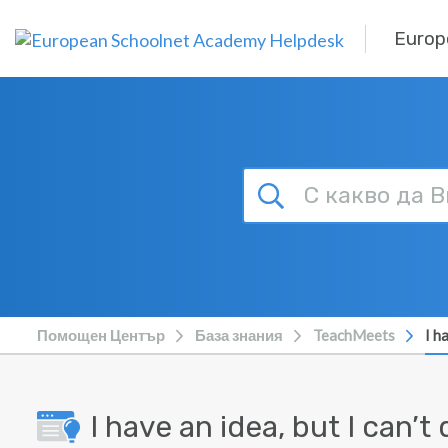
Прескочи към главното съдържание
Europ
Помощен Център
База знания
TeachMeets
I h
I have an idea, but I can’t 