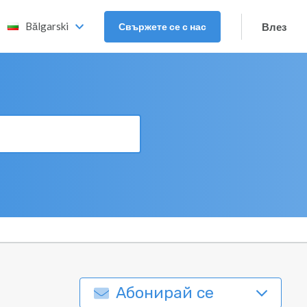
Bălgarski
Свържете се с нас
Влез
Абонирай се