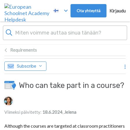
Skip to main content
Ota yhteyttä
Kirjaudu
Requirements
Subscribe
Who can take part in a course?
Authors list
Viimeksi päivitetty:
18.6.2024
,
Jelena
Although the courses are targeted at classroom practitioners