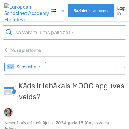
Skip to main content
Log
Sazinieties ar mums
in
Mūsu platforma
Subscribe
Kāds ir labākais MOOC apguves
veids?
Authors list
Nesenākais atjauninājums:
2024. gada 18. jūn.
, to veica
Jelena