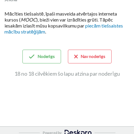
Mācīties tiešsaistē, īpaši masveida atvērtajos interneta
kursos (
MOOC
), bieži vien var izrādīties grūti. Tāpēc
iesakām izlasīt mūsu kopsavilkumu par
piecām tiešsaistes
mācību stratēģijām
.
Noderīgs
Nav noderīgs
18 no 18 cilvēkiem šo lapu atzina par noderīgu
Powered by