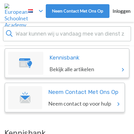
Overslaan naar hoofdinhoud
Neem Contact Met Ons Op
Inloggen
Dashboard
European Schoolnet Aca
Kennisbank
Bekijk alle artikelen
Neem Contact Met Ons Op
Neem contact op voor hulp
Kennisbank