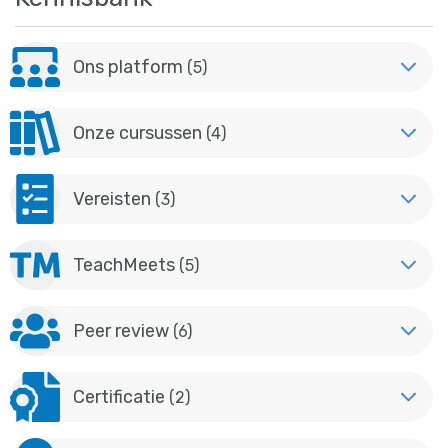
Ons platform
(5)
Onze cursussen
(4)
Vereisten
(3)
TeachMeets
(5)
Peer review
(6)
Certificatie
(2)